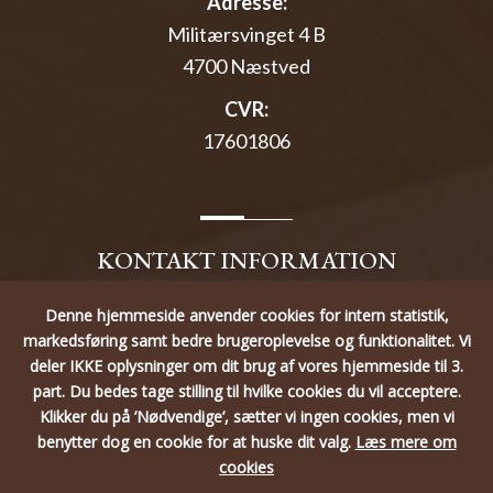
Adresse:
Militærsvinget 4 B
4700 Næstved
CVR:
17601806
KONTAKT INFORMATION
Denne hjemmeside anvender cookies for intern statistik,
Telefon:
markedsføring samt bedre brugeroplevelse og funktionalitet.
Vi
21 27 47 94
deler IKKE oplysninger om dit brug af vores hjemmeside til 3.
E-mail:
part.
Du bedes tage stilling til hvilke cookies du vil acceptere.
Klikker du på ’Nødvendige’, sætter vi ingen cookies, men vi
info@toemrerfirmaetagj.dk
benytter dog en cookie for at huske dit valg.
Læs mere om
cookies