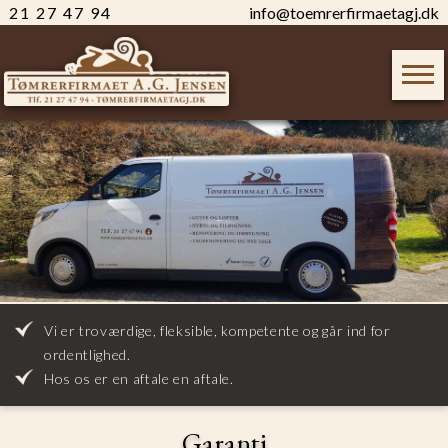
21 27 47 94
info@toemrerfirmaetagj.dk
Vi er troværdige, fleksible, kompetente og går ind for
ordentlighed.
Hos os er en aftale en aftale.
Garanti